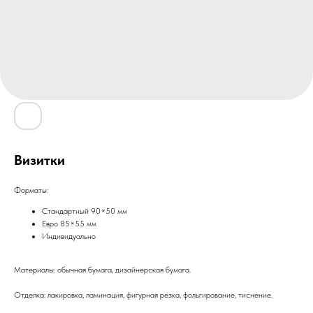
Визитки
Форматы:
Стандартный 90×50 мм
Евро 85×55 мм
Индивидуально
Материалы: обычная бумага, дизайнерская бумага.
Отделка: лакировка, ламинация, фигурная резка, фольгирование, тиснение.