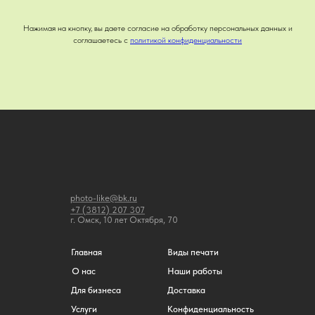
Нажимая на кнопку, вы даете согласие на обработку персональных данных и
соглашаетесь c
политикой конфиденциальности
photo-like@bk.ru
+7 (3812) 207 307
г. Омск, 10 лет Октября, 70
Главная
Виды печати
О нас
Наши работы
Для бизнеса
Доставка
Услуги
Конфиденциальность