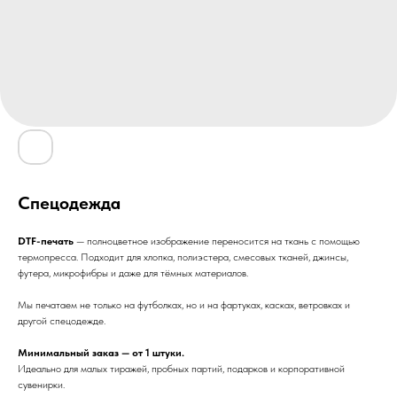
Спецодежда
DTF-печать
— полноцветное изображение переносится на ткань с помощью
термопресса. Подходит для хлопка, полиэстера, смесовых тканей, джинсы,
футера, микрофибры и даже для тёмных материалов.
Мы печатаем не только на футболках, но и на фартуках, касках, ветровках и
другой спецодежде.
Минимальный заказ — от 1 штуки.
Идеально для малых тиражей, пробных партий, подарков и корпоративной
сувенирки.