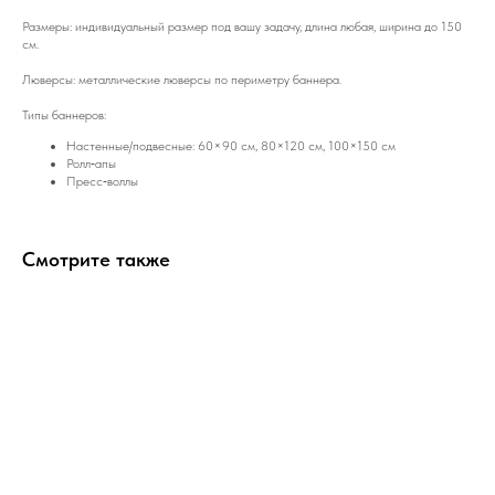
Размеры: индивидуальный размер под вашу задачу, длина любая, ширина до 150
см.
Люверсы: металлические люверсы по периметру баннера.
Типы баннеров:
Настенные/подвесные: 60×90 см, 80×120 см, 100×150 см
Ролл‑апы
Пресс‑воллы
Смотрите также