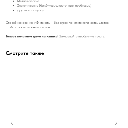
Металлические
Экологические (бамбуковые, картонные, пробковые)
Другие по запросу
Способ нанесения: УФ-печать — без ограничения по количеству цветов;
стойкость к истиранию и влаге.
Теперь печатаем даже на клипсе!
Заказывайте необычную печать.
Смотрите также