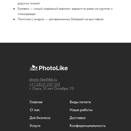
дорогих тканей
Булавка — самый надёжный вариант, держится даже на куртках и
спецодежде
Ленточка / шнурок — для временных бейджей на выставках
photo-like@bk.ru
+7 (3812) 207 307
г. Омск, 10 лет Октября, 70
Главная
Виды печати
О нас
Наши работы
Для бизнеса
Доставка
Услуги
Конфиденциальность