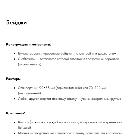
Бейджи
Конструкция и материалы:
Бумажные ламинированные бейджи — с клипсой или держателем
С обложкой — вставляете готовый вкладыш в прозрачный держатель
(можно менять)
Размеры:
Стандартный 90×55 мм (горизонтальный) или 70×100 мм
(вертикальный)
Любой другой формат под вашу задачу — узкие, квадратные, круглые
Крепления:
Клипса (зажим на одежду) — классика для мероприятий и временных
бейджей
Магнит — аккуратно, не повреждает одежду, подходит для костюмов и