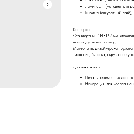
Лакировка (сплошной или 
Ламинация (матовая, глянце
Биговка (аккуратный сгиб), 
Конверты:
Стандартный 114×162 мм, еврокон
индивидуальный размер.
Материалы: дизайнерская бумага, 
тиснение, биговка, скругление угло
Дополнительно:
Печать переменных данных 
Нумерация (для коллекцион