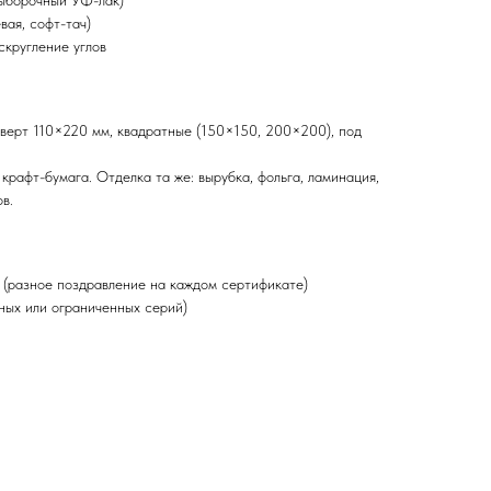
выборочный УФ-лак)
вая, софт-тач)
скругление углов
верт 110×220 мм, квадратные (150×150, 200×200), под
крафт-бумага. Отделка та же: вырубка, фольга, ламинация,
в.
(разное поздравление на каждом сертификате)
ных или ограниченных серий)